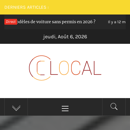
Passer
DERNIERS ARTICLES :
au
odèles de voiture sans permis en 2026 ?
Direct
Les 
contenu
Il y a 12 mois
jeudi, Août 6, 2026
CLOCAL
De la proximité dans vos services
Menu
principal