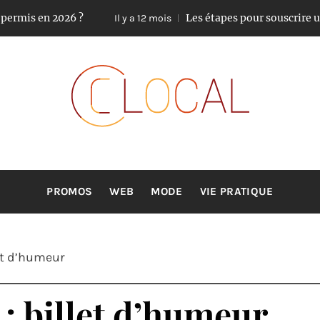
rmis en 2026 ?
Les étapes pour souscrire une
Il y a 12 mois
CLOCAL
De la proximité dans vos services
PROMOS
WEB
MODE
VIE PRATIQUE
let d’humeur
 ; billet d’humeur