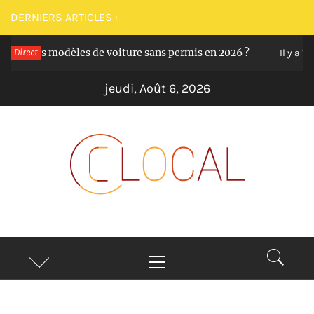
Passer
DERNIERS ARTICLES :
au
lleurs modèles de voiture sans permis en 2026 ?
Direct
contenu
Il y a 12 moi
jeudi, Août 6, 2026
CLOCAL
De la proximité dans vos services
Menu
principal