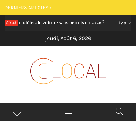
Passer
DERNIERS ARTICLES :
au
eurs modèles de voiture sans permis en 2026 ?
Direct
contenu
Il y a 12 mois
jeudi, Août 6, 2026
CLOCAL
De la proximité dans vos services
Menu
principal