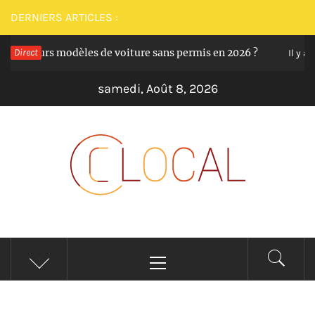
Passer
DERNIERS ARTICLES :
au
 meilleurs modèles de voiture sans permis en 2026 ?
Direct
contenu
Il y a 1
samedi, Août 8, 2026
CLOCAL
De la proximité dans vos services
Menu
principal