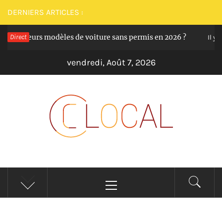
Passer
DERNIERS ARTICLES :
au
 meilleurs modèles de voiture sans permis en 2026 ?
Direct
contenu
Il y a 1
vendredi, Août 7, 2026
CLOCAL
De la proximité dans vos services
Menu
principal