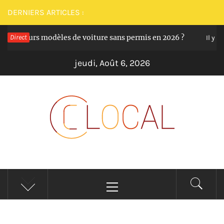
Passer
DERNIERS ARTICLES :
au
eilleurs modèles de voiture sans permis en 2026 ?
Direct
contenu
Il y a 12 m
jeudi, Août 6, 2026
CLOCAL
De la proximité dans vos services
Menu
principal