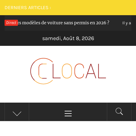
Passer
DERNIERS ARTICLES :
au
illeurs modèles de voiture sans permis en 2026 ?
Direct
contenu
Il y a 12 mo
samedi, Août 8, 2026
CLOCAL
De la proximité dans vos services
Menu
principal