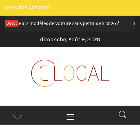
Passer
DERNIERS ARTICLES :
au
es meilleurs modèles de voiture sans permis en 2026 ?
Direct
contenu
Il y a
dimanche, Août 9, 2026
CLOCAL
De la proximité dans vos services
Menu
principal