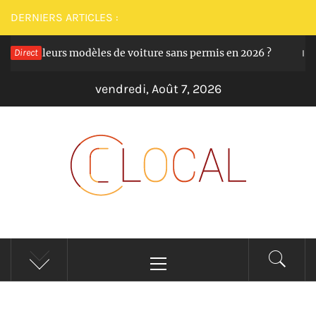
Passer
DERNIERS ARTICLES :
au
les meilleurs modèles de voiture sans permis en 2026 ?
Direct
contenu
Il y
vendredi, Août 7, 2026
CLOCAL
De la proximité dans vos services
Menu
principal