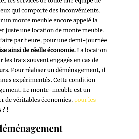
ter les services de toute une équipe de
teux qui comporte des inconvénients.
er un monte meuble encore appelé la
iser juste une location de monte meuble.
e faire par heure, pour une demi-journée
ise ainsi de réelle économie.
La location
r les frais souvent engagés en cas de
urs. Pour réaliser un déménagement, il
onnes expérimentés. Cette condition
agement. Le monte-meuble est un
ser de véritables économies,
pour les
 ? !
e déménagement