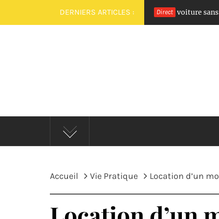
Passer
DERNIERS ARTICLES :
Quels sont les meilleurs modèles de voiture sans permi
Direct
a 1 mois
au
contenu
Accueil
Vie Pratique
Location d’un mo
Location d’un m