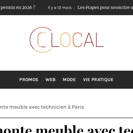
s en 2026 ?
Les étapes pour souscrire une ass
Il y a 12 mois
CLOCAL
De la proximité dans vos services
PROMOS
WEB
MODE
VIE PRATIQUE
nte meuble avec technicien à Paris
onte meuble avec te