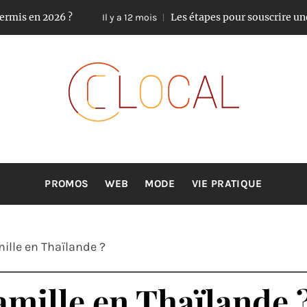
2026 ?
Les étapes pour souscrire une assuran
Il y a 12 mois
CLOCAL
De la proximité dans vos services
PROMOS
WEB
MODE
VIE PRATIQUE
mille en Thaïlande ?
famille en Thaïlande 