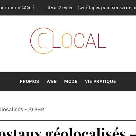
mis en 2026 ?
Les étapes pour souscrire une a
Il y a 12 mois
CLOCAL
De la proximité dans vos services
PROMOS
WEB
MODE
VIE PRATIQUE
olocalisés – 2) PHP
postaux géolocalisés 