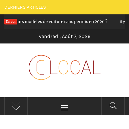
Passer
DERNIERS ARTICLES :
au
 meilleurs modèles de voiture sans permis en 2026 ?
Direct
contenu
Il y a 1
vendredi, Août 7, 2026
CLOCAL
De la proximité dans vos services
Menu
principal