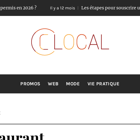
is en 2026 ?
Les étapes pour souscrire une as
Il y a 12 mois
CLOCAL
De la proximité dans vos services
PROMOS
WEB
MODE
VIE PRATIQUE
t
taurant