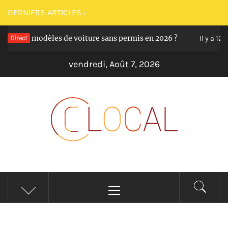
Passer
DERNIERS ARTICLES :
au
leurs modèles de voiture sans permis en 2026 ?
Direct
contenu
Il y a 12 mois
vendredi, Août 7, 2026
CLOCAL
De la proximité dans vos services
Menu
principal