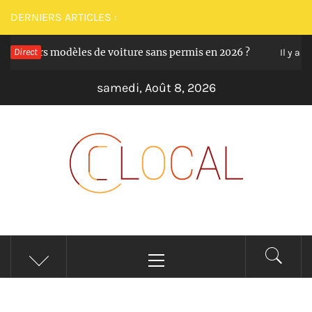
Passer
DERNIERS ARTICLES :
au
illeurs modèles de voiture sans permis en 2026 ?
Direct
contenu
Il y a 12 mo
samedi, Août 8, 2026
CLOCAL
De la proximité dans vos services
Menu
principal