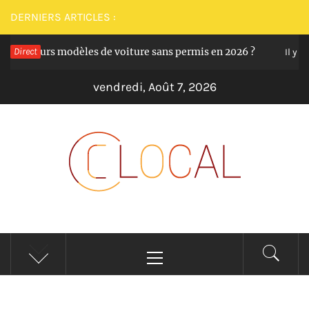
Passer
DERNIERS ARTICLES :
au
 meilleurs modèles de voiture sans permis en 2026 ?
Direct
contenu
Il y a 12
vendredi, Août 7, 2026
CLOCAL
De la proximité dans vos services
Menu
principal