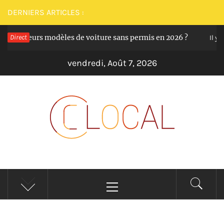
Passer
DERNIERS ARTICLES :
au
 meilleurs modèles de voiture sans permis en 2026 ?
Direct
contenu
Il y a 1
vendredi, Août 7, 2026
CLOCAL
De la proximité dans vos services
Menu
principal