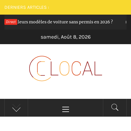
Passer
DERNIERS ARTICLES :
au
les meilleurs modèles de voiture sans permis en 2026 ?
Direct
contenu
Il y 
samedi, Août 8, 2026
CLOCAL
De la proximité dans vos services
Menu
principal