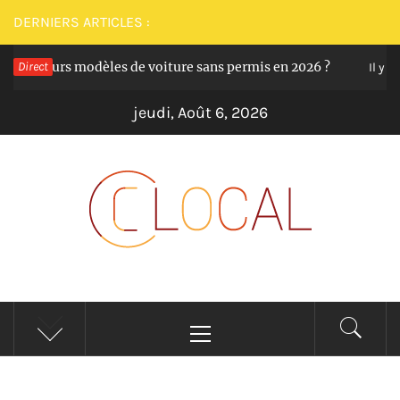
Passer
DERNIERS ARTICLES :
au
 meilleurs modèles de voiture sans permis en 2026 ?
Direct
contenu
Il y a 12
jeudi, Août 6, 2026
CLOCAL
De la proximité dans vos services
Menu
principal